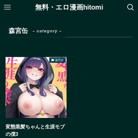
無料・エロ漫画hitomi
森宮缶
– category –
森宮缶
変態黒髪ちゃんと生涯モブ
の僕3